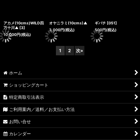
アカメ(10cm±)WILD四
オヤニラミ(10cm±)▲
ギバチ
[
051
]
万十川▲
[
3
]
3,000
円
(税込)
500
円
(税込)
10,000
円
(税込)
1
2
次
»
ホーム
ショッピングカート
特定商取引法表示
ご利用案内／送料／お支払い方法
お問い合せ
カレンダー