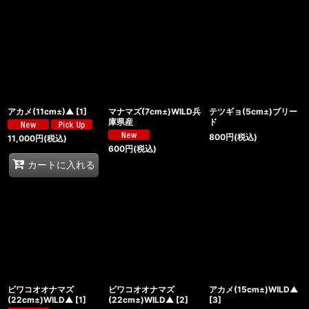
アカメ(11cm±)▲
[
1
]
マナマズ(7cm±)WILD兵
テツギョ(5cm±)ブリー
庫県産
ド
800
円
(税込)
11,000
円
(税込)
600
円
(税込)
カートに入れる
ビワコオオナマズ
ビワコオオナマズ
アカメ(15cm±)WILD▲
(22cm±)WILD▲
[
1
]
(22cm±)WILD▲
[
2
]
[
3
]