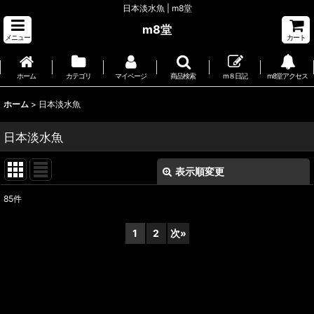
日本淡水魚 | m8堂
m8堂
メニュー
カート
ホーム
カテゴリ
マイページ
商品検索
m８日記
m8堂アクセス
ホーム
>
日本淡水魚
日本淡水魚
表示順変更
閉じる
85
件
表示数
:
1
2
次
»
並び順
:
絞り込む