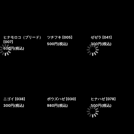
ヒナモロコ（ブリード）
ツチフキ
[
005
]
ゼゼラ
[
041
]
[
007
]
500
円
(税込)
300
円
(税込)
600
円
(税込)
ニゴイ
[
038
]
ボウズハゼ
[
030
]
ヒナハゼ
[
078
]
300
円
(税込)
980
円
(税込)
500
円
(税込)