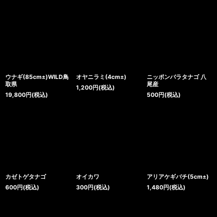
ウナギ(85cm±)WILD鳥
オヤニラミ(4cm±)
ニッポンバラタナゴ 八
取県
尾産
1,200
円
(税込)
19,800
円
(税込)
500
円
(税込)
カゼトゲタナゴ
オイカワ
アリアケギバチ(5cm±)
600
円
(税込)
300
円
(税込)
1,480
円
(税込)