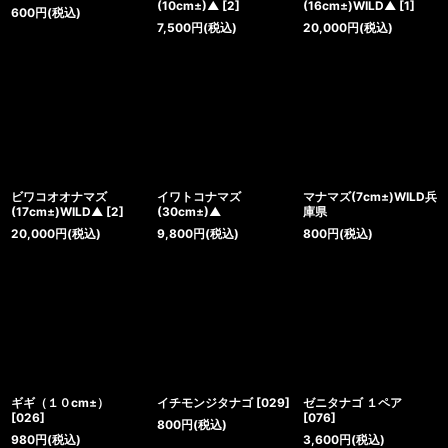
(10cm±)▲
[
2
]
(16cm±)WILD▲
[
1
]
600
円
(税込)
7,500
円
(税込)
20,000
円
(税込)
ビワコオオナマズ
イワトコナマズ
マナマズ(7cm±)WILD兵
(17cm±)WILD▲
[
2
]
(30cm±)▲
庫県
20,000
円
(税込)
9,800
円
(税込)
800
円
(税込)
ギギ（１０cm±）
イチモンジタナゴ
[
029
]
ゼニタナゴ １ペア
[
026
]
[
076
]
800
円
(税込)
980
円
(税込)
3,600
円
(税込)