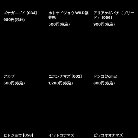
ズナガニゴイ
[
034
]
ホトケドジョウ WILD福
アリアケギバチ（ブリー
井県
ド）
[
056
]
980
円
(税込)
500
円
(税込)
900
円
(税込)
アカザ
ニホンナマズ
[
002
]
ドンコ(7cm±)
500
円
(税込)
1,280
円
(税込)
800
円
(税込)
ヒドジョウ
[
058
]
イワトコナマズ
ビワコオオナマズ