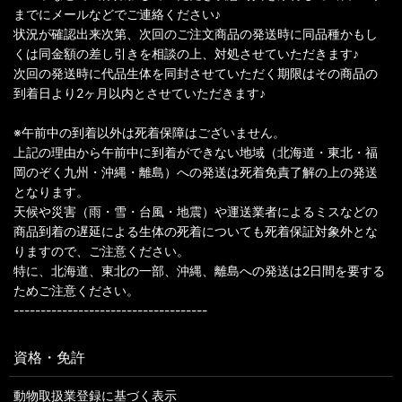
までにメールなどでご連絡ください♪
状況が確認出来次第、次回のご注文商品の発送時に同品種かもし
くは同金額の差し引きを相談の上、対処させていただきます♪
次回の発送時に代品生体を同封させていただく期限はその商品の
到着日より2ヶ月以内とさせていただきます♪
※午前中の到着以外は死着保障はございません。
上記の理由から午前中に到着ができない地域（北海道・東北・福
岡のぞく九州・沖縄・離島）への発送は死着免責了解の上の発送
となります。
天候や災害（雨・雪・台風・地震）や運送業者によるミスなどの
商品到着の遅延による生体の死着についても死着保証対象外とな
りますので、ご注意ください。
特に、北海道、東北の一部、沖縄、離島への発送は2日間を要する
ためご注意ください。
------------------------------------
資格・免許
動物取扱業登録に基づく表示