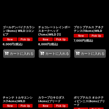
ゴールデンパイクカラシ
チョコレートレインボー
プロトプテルス アネク
ン (9cm±) WILDコロン
スネークヘッド
テンス(18cm±)WILD
ビア
(7cm±)WILD
[
1
]
7,000
円
(税込)
6,000
円
(税込)
6,000
円
(税込)
カートに入れる
カートに入れる
カートに入れる
チャンナ トルサエンシ
カラープロキロダス
ポリプテルス オルナテ
ス(14cm±)WILD
(4cm±)ブリード
ィピンニス(8cm±)ブリ
ード