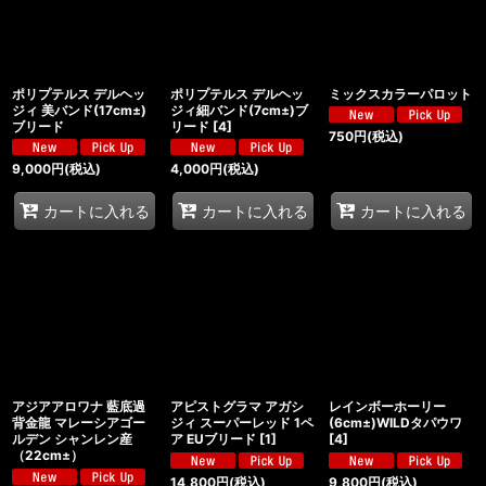
ポリプテルス デルヘッ
ポリプテルス デルヘッ
ミックスカラーパロット
ジィ 美バンド(17cm±)
ジィ細バンド(7cm±)ブ
ブリード
リード
[
4
]
750
円
(税込)
9,000
円
(税込)
4,000
円
(税込)
カートに入れる
カートに入れる
カートに入れる
アジアアロワナ 藍底過
アピストグラマ アガシ
レインボーホーリー
背金龍 マレーシアゴー
ジィ スーパーレッド 1ペ
(6cm±)WILDタパウワ
ルデン シャンレン産
ア EUブリード
[
1
]
[
4
]
（22cm±）
14,800
円
(税込)
9,800
円
(税込)