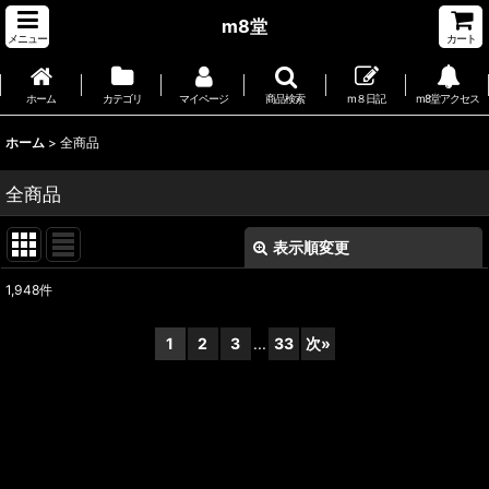
m8堂
メニュー
カート
ホーム
カテゴリ
マイページ
商品検索
m８日記
m8堂アクセス
ホーム
>
全商品
全商品
表示順変更
閉じる
1,948
件
表示数
:
1
2
3
...
33
次
»
並び順
:
絞り込む