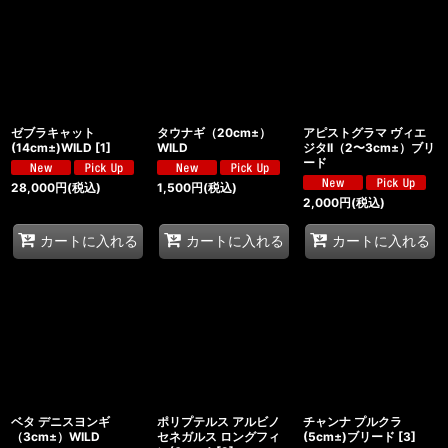
ゼブラキャット
タウナギ（20cm±）
アピストグラマ ヴィエ
(14cm±)WILD
[
1
]
WILD
ジタII（2〜3cm±）ブリ
ード
28,000
円
(税込)
1,500
円
(税込)
2,000
円
(税込)
カートに入れる
カートに入れる
カートに入れる
ベタ デニスヨンギ
ポリプテルス アルビノ
チャンナ プルクラ
（3cm±）WILD
セネガルス ロングフィ
(5cm±)ブリード
[
3
]