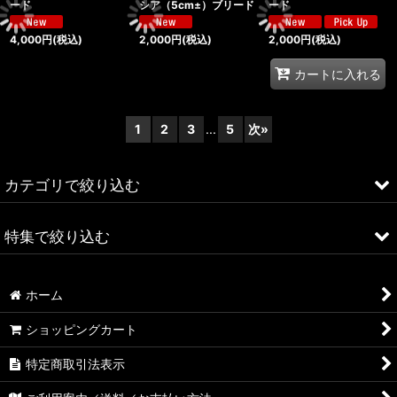
ード
シア（5cm±）ブリード
ード
4,000
円
(税込)
2,000
円
(税込)
2,000
円
(税込)
カートに入れる
1
2
3
...
5
次
»
カテゴリで絞り込む
スネークヘッド
特集で絞り込む
ナマズ
Sale
ホーム
カラシン
ショッピングカート
ポリプテルス
特定商取引法表示
アピストグラマ