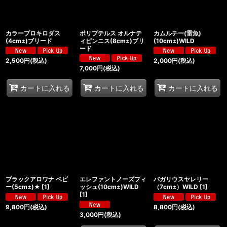
カラープロキロダス
ポリプテルス オルナテ
カムルチー(雷魚)
(4cm±)ブリード
ィピンニス(8cm±)ブリ
(10cm±)WILD
ード
2,500
円
(税込)
2,000
円
(税込)
7,000
円
(税込)
カートに入れる
カートに入れる
カートに入れる
ブラックアロワナ ベビ
エレファントノーズフィ
バガリウスヤレリー
ー(5cm±)★
[
1
]
ッシュ(10cm±)WILD
（7cm±）WILD
[
1
]
[
1
]
9,800
円
(税込)
8,800
円
(税込)
3,000
円
(税込)