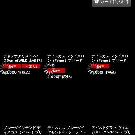
カートに入れる
チャンナアリストネイ
ディスカス レッドメロ
ディスカス レッドメロ
(10cm±)WILD 上物
[
7
]
ン（7cm±）ブリード
ン（7cm±）ブリード
ペア
23,000
円
(税込)
4,000
円
(税込)
8,000
円
(税込)
ブルーダイヤモンド デ
ディスカス ブルーダイ
アピストグラマ ヴィエ
ィスカス（7cm±）ブリ
ヤモンド×レッドラフレ
ジタII（2〜3cm±）ブリ