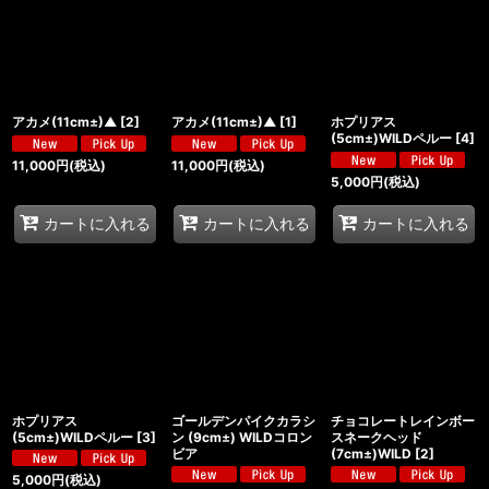
アカメ(11cm±)▲
[
2
]
アカメ(11cm±)▲
[
1
]
ホプリアス
(5cm±)WILDペルー
[
4
]
11,000
円
(税込)
11,000
円
(税込)
5,000
円
(税込)
カートに入れる
カートに入れる
カートに入れる
ホプリアス
ゴールデンパイクカラシ
チョコレートレインボー
(5cm±)WILDペルー
[
3
]
ン (9cm±) WILDコロン
スネークヘッド
ビア
(7cm±)WILD
[
2
]
5,000
円
(税込)