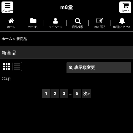
m8堂
メニュー
カート
ホーム
カテゴリ
マイページ
商品検索
m８日記
m8堂アクセス
ホーム
>
新商品
新商品
表示順変更
閉じる
274
件
表示数
:
1
2
3
...
5
次
»
並び順
:
絞り込む