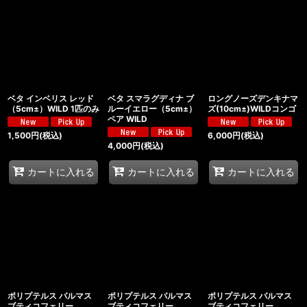
ベタ インベリス レッド
ベタ スマラグディナ ブ
ロングノーズデンキナマ
（5cm±）WILD 1匹のみ
ルーイエロー（5cm±）
ズ(10cm±)WILDコンゴ
ペア WILD
1,500
円
(税込)
6,000
円
(税込)
4,000
円
(税込)
カートに入れる
カートに入れる
カートに入れる
ポリプテルス パルマス
ポリプテルス パルマス
ポリプテルス パルマス
ブティコフェリー
ブティコフェリー
ブティコフェリー