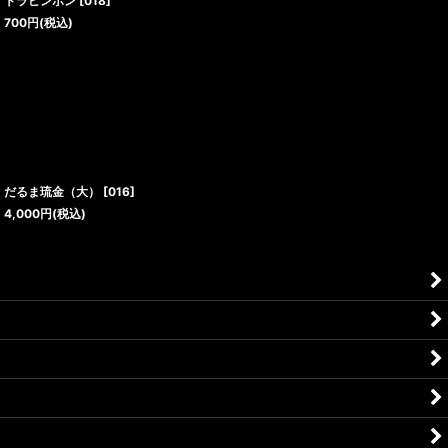
トラピンポン
[
018
]
700
円
(税込)
だるま琉金（大）
[
016
]
4,000
円
(税込)