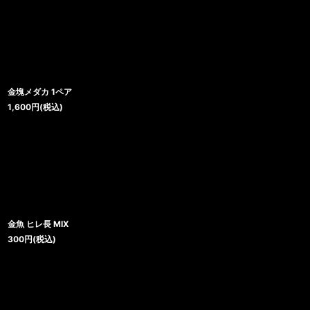
金塊メダカ 1ペア
1,600
円
(税込)
金魚 ヒレ長 MIX
300
円
(税込)