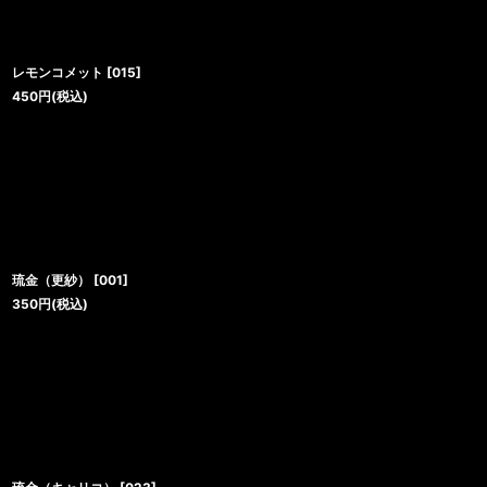
レモンコメット
[
015
]
450
円
(税込)
琉金（更紗）
[
001
]
350
円
(税込)