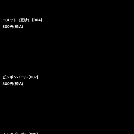
コメット（更紗）
[
004
]
300
円
(税込)
ピンポンパール
[
007
]
800
円
(税込)