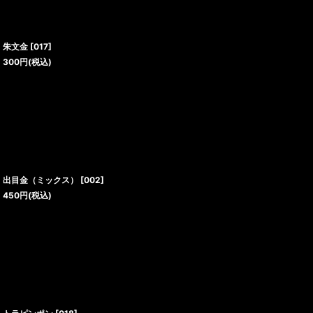
朱文金
[
017
]
300
円
(税込)
出目金（ミックス）
[
002
]
450
円
(税込)