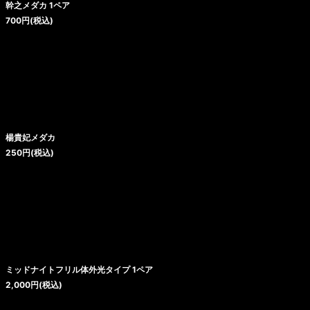
幹之メダカ 1ペア
700
円
(税込)
楊貴妃メダカ
250
円
(税込)
ミッドナイトフリル体外光タイプ 1ペア
2,000
円
(税込)