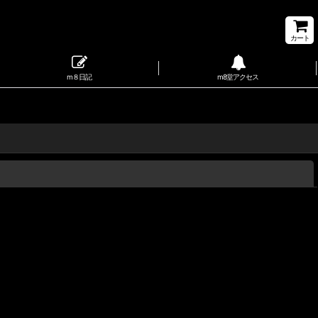
カート
m８日記
m8堂アクセス
閉じる