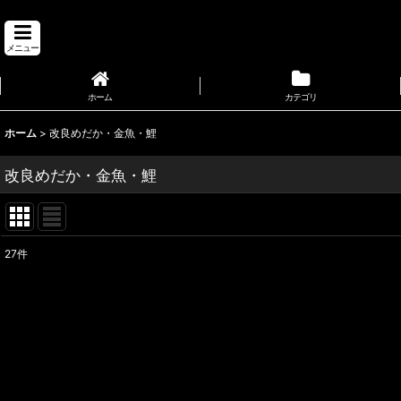
メニュー
ホーム
カテゴリ
ホーム
>
改良めだか・金魚・鯉
改良めだか・金魚・鯉
27
件
表示数
:
並び順
: