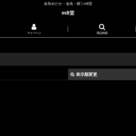
改良めだか・金魚・鯉 | m8堂
m8堂
マイページ
商品検索
表示順変更
絞り込む