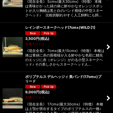
《現在全長》 5cm±(最大30cm±) 《特徴》 本種
は青味がかった緑の体に鮮やかなオレンジスポッ
トが入り胸鰭は黒と白のバンド模様の中型スネー
クヘッド♪ 比較的馴れやすく人工飼料にも餌…
レインボースネークヘッド(7cm±)WILD
[
1
]
3,500
円
(税込)
在庫ラスト１
《現在全長》 7cm±(最大15cm±) 《特徴》 本種は
体は青緑に赤の斑模様が入る鮮やかな色彩に鰭先
のエッジに赤（オレンジ）がのる小型スネークヘ
ッド♪ その美しさからスネークヘッド人…
ポリプテルス デルヘッジィ 美バンド(17cm±)ブ
リード
9,000
円
(税込)
在庫ラスト１
《現在全長》 17cm±(最大30cm±) 《特徴》 本種
は上顎が突出するタイプのポリプテルスの一種♪