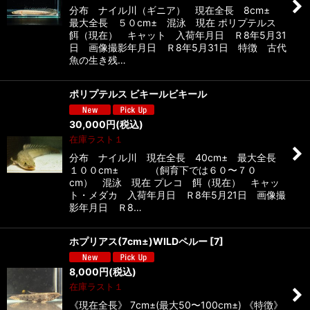
分布 ナイル川（ギニア） 現在全長 8cm±
最大全長 ５０cm± 混泳 現在 ポリプテルス
餌（現在） キャット 入荷年月日 Ｒ8年5月31
日 画像撮影年月日 Ｒ8年5月31日 特徴 古代
魚の生き残…
ポリプテルス ビキールビキール
30,000
円
(税込)
在庫ラスト１
分布 ナイル川 現在全長 40cm± 最大全長
１００cm± （飼育下では６０〜７０
cm） 混泳 現在 プレコ 餌（現在） キャッ
ト・メダカ 入荷年月日 Ｒ8年5月21日 画像撮
影年月日 Ｒ8…
ホプリアス(7cm±)WILDペルー
[
7
]
8,000
円
(税込)
在庫ラスト１
《現在全長》 7cm±(最大50〜100cm±) 《特徴》