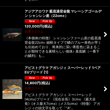
アジアアロワナ 藍底過背金龍 マレーシアゴールデ
ン シャンレン産（22cm±）
120,000
円
(税込)
在庫ラスト１
《本個体の特徴》 シャンレンファーム産の藍底過
背金龍22cm♪ 細框タイプで鱗のブルー発色が早く
も出始めており、将来的に深い青藍色に染まるこ
とが期待できる素晴らしい個体♪ 基底鱗（一番下
の鱗列）も…
アピストグラマ アガシジィ スーパーレッド 1ペア
EUブリード
[
1
]
14,800
円
(税込)
在庫ラスト１
アピストグラマ アガシジィ スーパーレッド
(4cm±)ブリード 《現在全長》3cm± 《最大全
長》(オス最大7cm±)（メス5cm±) 《特徴》 アガ
シジィの頭文字を取って「"A"…