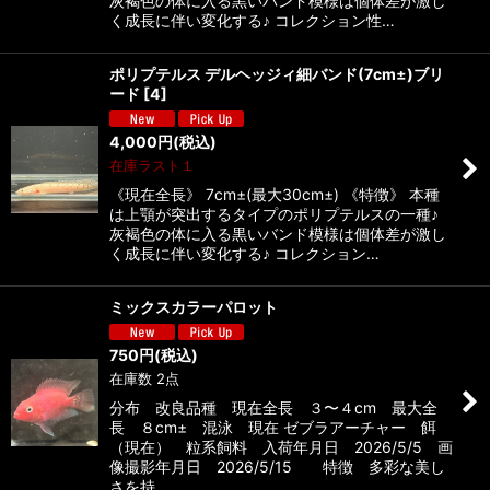
灰褐色の体に入る黒いバンド模様は個体差が激し
く成長に伴い変化する♪ コレクション性…
ポリプテルス デルヘッジィ細バンド(7cm±)ブリ
ード
[
4
]
4,000
円
(税込)
在庫ラスト１
《現在全長》 7cm±(最大30cm±) 《特徴》 本種
は上顎が突出するタイプのポリプテルスの一種♪
灰褐色の体に入る黒いバンド模様は個体差が激し
く成長に伴い変化する♪ コレクション…
ミックスカラーパロット
750
円
(税込)
在庫数 2点
分布 改良品種 現在全長 ３〜４cm 最大全
長 ８cm± 混泳 現在 ゼブラアーチャー 餌
（現在） 粒系飼料 入荷年月日 2026/5/5 画
像撮影年月日 2026/5/15 特徴 多彩な美し
さを持…