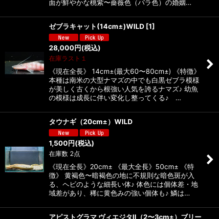
面が鮮やかな桃紫〜薔薇色（バラ色）の婚姻…
ゼブラキャット(14cm±)WILD
[
1
]
28,000
円
(税込)
在庫ラスト１
《現在全長》 14cm±(最大60〜80cm±) 《特徴》
本種は南米の大型ナマズの中でも白黒ゼブラ模様
が美しく古くから根強い人気を誇るナマズ♪ 幼魚
の模様は成長に伴い変化し整ってくる♪ …
タウナギ（20cm±）WILD
1,500
円
(税込)
在庫数 2点
《現在全長》20cm± 《最大全長》50cm± 《特
徴》 黄褐色〜暗褐色の地に不規則な暗色斑が入
る、ヘビのような細長い体♪ 体色には個体差・地
域差があり、稀に黄色みの強い個体も♪ 鱗は…
アピストグラマ ヴィエジタII（2〜3cm±）ブリー