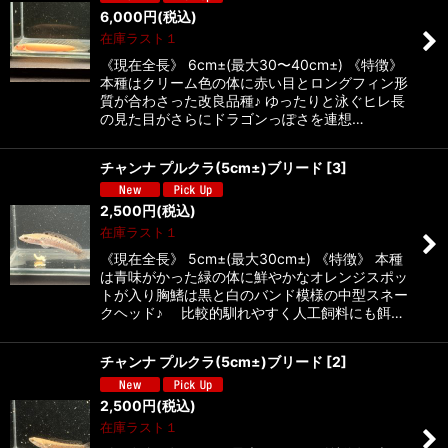
6,000
円
(税込)
在庫ラスト１
《現在全長》 6cm±(最大30〜40cm±) 《特徴》
本種はクリーム色の体に赤い目とロングフィン形
質が合わさった改良品種♪ ゆったりと泳ぐヒレ長
の見た目がさらにドラゴンっぽさを連想…
チャンナ プルクラ(5cm±)ブリード
[
3
]
2,500
円
(税込)
在庫ラスト１
《現在全長》 5cm±(最大30cm±) 《特徴》 本種
は青味がかった緑の体に鮮やかなオレンジスポッ
トが入り胸鰭は黒と白のバンド模様の中型スネー
クヘッド♪ 比較的馴れやすく人工飼料にも餌…
チャンナ プルクラ(5cm±)ブリード
[
2
]
2,500
円
(税込)
在庫ラスト１