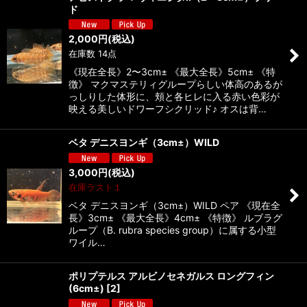
ド
2,000
円
(税込)
在庫数 14点
《現在全長》2〜3cm± 《最大全長》5cm± 《特
徴》 マクマステリィグループらしい体高のあるが
っしりした体形に、頬と各ヒレに入る赤い色彩が
映える美しいドワーフシクリッド♪ オスは背…
ベタ デニスヨンギ（3cm±）WILD
3,000
円
(税込)
在庫ラスト１
ベタ デニスヨンギ（3cm±）WILD ペア 《現在全
長》3cm± 《最大全長》4cm± 《特徴》 ルブラグ
ループ（B. rubra species group）に属する小型
ワイル…
ポリプテルス アルビノセネガルス ロングフィン
(6cm±)
[
2
]