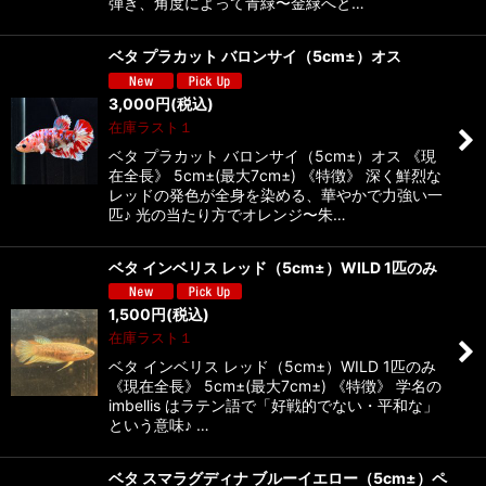
弾き、角度によって青緑〜金緑へと…
ベタ プラカット バロンサイ（5cm±）オス
3,000
円
(税込)
在庫ラスト１
ベタ プラカット バロンサイ（5cm±）オス 《現
在全長》 5cm±(最大7cm±) 《特徴》 深く鮮烈な
レッドの発色が全身を染める、華やかで力強い一
匹♪ 光の当たり方でオレンジ〜朱…
ベタ インベリス レッド（5cm±）WILD 1匹のみ
1,500
円
(税込)
在庫ラスト１
ベタ インベリス レッド（5cm±）WILD 1匹のみ
《現在全長》 5cm±(最大7cm±) 《特徴》 学名の
imbellis はラテン語で「好戦的でない・平和な」
という意味♪ …
ベタ スマラグディナ ブルーイエロー（5cm±）ペ