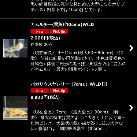
黒い網目模様の派手な見ための大型になるポリプ
テルス♪ 飼育下では40cmほどで止ま…
カムルチー(雷魚)(10cm±)WILD
2,000
円
(税込)
在庫数 30点
《現在全長》 9〜11cm±(最大50〜60cm±) 《特
徴》 前後に細長い円筒形の体で、体色は黄褐色〜
緑褐色♪ 体側に円形の黒っぽい斑紋が2列に並ぶの
がカムルチー最大の識別ポイント♪ 頭…
バガリウスヤレリー（7cm±）WILD
[
1
]
8,800
円
(税込)
在庫ラスト１
《現在全長》7cm± 《最大全長》90cm± 《特
徴》 最大の特徴は翼のように大きく上に反り返っ
た胸ビレと、犬歯状の鋭い歯が2列に並ぶ大きな
口♪ 胸部には「胸部吸着器官（thoraci…