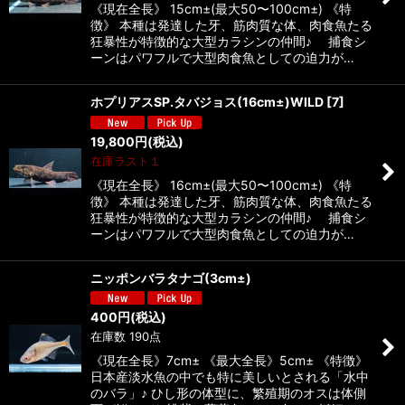
《現在全長》 15cm±(最大50〜100cm±) 《特
徴》 本種は発達した牙、筋肉質な体、肉食魚たる
狂暴性が特徴的な大型カラシンの仲間♪ 捕食シ
ーンはパワフルで大型肉食魚としての迫力が…
ホプリアスSP.タバジョス(16cm±)WILD
[
7
]
19,800
円
(税込)
在庫ラスト１
《現在全長》 16cm±(最大50〜100cm±) 《特
徴》 本種は発達した牙、筋肉質な体、肉食魚たる
狂暴性が特徴的な大型カラシンの仲間♪ 捕食シ
ーンはパワフルで大型肉食魚としての迫力が…
ニッポンバラタナゴ(3cm±)
400
円
(税込)
在庫数 190点
《現在全長》7cm± 《最大全長》5cm± 《特徴》
日本産淡水魚の中でも特に美しいとされる「水中
のバラ」♪ ひし形の体型に、繁殖期のオスは体側