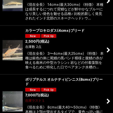
《現在全長》 14cm±(最大30cm±) 《特徴》 本種
は成長するにつれて背鰭などが鮮やかなブルーに
なり美しい発色を魅せる品種♪ 比較的新しく発見
されたインド北部のスネークヘッド♪ ウ…
カラープロキロダス(4cm±)ブリード
2,500
円
(税込)
在庫数 2点
《現在全長》 3〜4cm±(最大25cm±) 《特徴》 本
種は銀色の体に尾鰭の黒バンド模様と腹鰭の赤が
映える南米の中型カラシン♪ 岩などの付着藻類を
食べるために特化した口でベアタンク水槽の…
ポリプテルス オルナティピンニス(8cm±)ブリー
ド
7,000
円
(税込)
在庫ラスト１
《現在全長》 8cm±(最大40〜50cm±) 《特徴》
本種は上顎が突出するタイプで、黄色っぽい体に