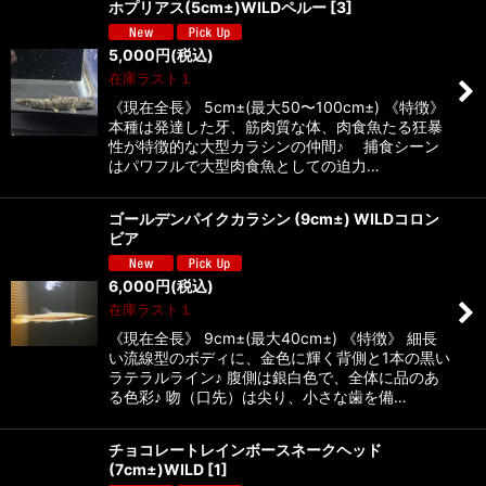
ホプリアス(5cm±)WILDペルー
[
3
]
5,000
円
(税込)
在庫ラスト１
《現在全長》 5cm±(最大50〜100cm±) 《特徴》
本種は発達した牙、筋肉質な体、肉食魚たる狂暴
性が特徴的な大型カラシンの仲間♪ 捕食シーン
はパワフルで大型肉食魚としての迫力…
ゴールデンパイクカラシン (9cm±) WILDコロン
ビア
6,000
円
(税込)
在庫ラスト１
《現在全長》 9cm±(最大40cm±) 《特徴》 細長
い流線型のボディに、金色に輝く背側と1本の黒い
ラテラルライン♪ 腹側は銀白色で、全体に品のあ
る色彩♪ 吻（口先）は尖り、小さな歯を備…
チョコレートレインボースネークヘッド
(7cm±)WILD
[
1
]