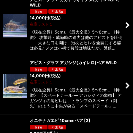
WILD
14,000
円
(税込)
在庫ラスト１
《現在全長》5cm± 《最大全長》5〜8cm± 《特
徴》 攻撃時・威嚇時の迫力は他のアピストを圧倒
——大きな口を開け、冠羽とヒレを全開にする姿
は必見♪ メスは小柄で普段は地味だが、繁殖…
アピストグラマ アガシジ(カイレロ)ペア WILD
14,000
円
(税込)
在庫ラスト１
《現在全長》5cm± 《最大全長》5〜8cm± 《特
徴》 【スペードテール — アガシジィの象徴】 ア
ガシジィの尾ビレは、トランプのスペード（剣
先）のように中央が尖る「スペードテール」…
オニテナガエビ 10cm± ペア
[
2
]