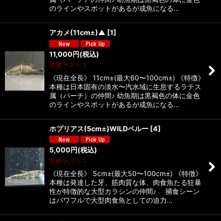
のラインやスポットがあるが成魚になる…
アカメ(11cm±)▲
[
1
]
11,000
円
(税込)
在庫ラスト１
《現在全長》 11cm±(最大60〜100cm±) 《特徴》
本種は日本固有の淡水〜汽水域に生息するラテス
属（パーチ）の仲間♪ 幼魚期は黒褐色の体に金色
のラインやスポットがあるが成魚になる…
ホプリアス(5cm±)WILDペルー
[
4
]
5,000
円
(税込)
在庫ラスト１
《現在全長》 5cm±(最大50〜100cm±) 《特徴》
本種は発達した牙、筋肉質な体、肉食魚たる狂暴
性が特徴的な大型カラシンの仲間♪ 捕食シーン
はパワフルで大型肉食魚としての迫力…