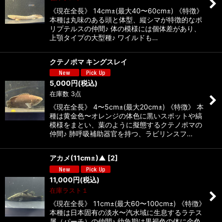
《現在全長》 14cm±(最大40〜60cm±) 《特徴》
本種は丸味のある頭と体型、縦シマが特徴的なポ
リプテルスの仲間♪ 体の模様には個体差があり、
上顎タイプの大型種♪ ワイルドも…
クテノポマ キングスレイ
5,000
円
(税込)
在庫数 3点
《現在全長》 4〜5cm±(最大20cm±) 《特徴》 本
種は黄金色〜オレンジの体色に黒いスポットや縞
模様をまとい、葉のように擬態するクテノポマの
仲間♪ 肺呼吸補助器官を持つ、ラビリンスフ…
アカメ(11cm±)▲
[
2
]
11,000
円
(税込)
在庫ラスト１
《現在全長》 11cm±(最大60〜100cm±) 《特徴》
本種は日本固有の淡水〜汽水域に生息するラテス
属（パーチ）の仲間♪ 幼魚期は黒褐色の体に金色