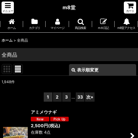
m8堂
メニュー
カート
ホーム
カテゴリ
マイページ
商品検索
m８日記
m8堂アクセス
ホーム
>
全商品
全商品
表示順変更
閉じる
1,948
件
表示数
:
1
2
3
...
33
次
»
並び順
:
アミメウナギ
絞り込む
2,500
円
(税込)
在庫数 4点