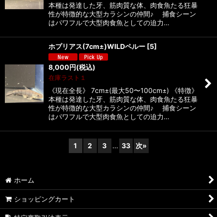
本種は発達した牙、筋肉質な体、肉食魚たる狂暴
性が特徴的な大型カラシンの仲間♪ 捕食シーン
はパワフルで大型肉食魚としての迫力…
ホプリアス(7cm±)WILDペルー
[
5
]
8,000
円
(税込)
在庫ラスト１
《現在全長》 7cm±(最大50〜100cm±) 《特徴》
本種は発達した牙、筋肉質な体、肉食魚たる狂暴
性が特徴的な大型カラシンの仲間♪ 捕食シーン
はパワフルで大型肉食魚としての迫力…
1
2
3
...
33
次
»
ホーム
ショッピングカート