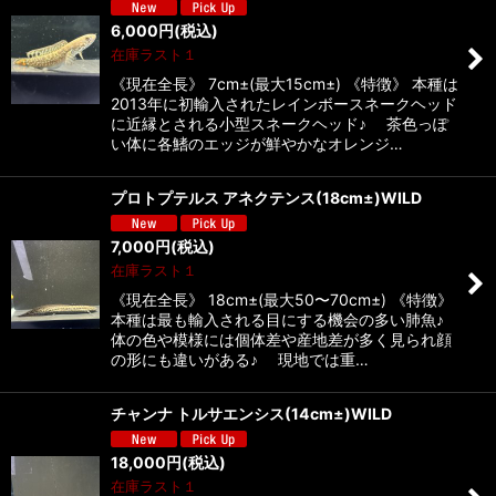
6,000
円
(税込)
在庫ラスト１
《現在全長》 7cm±(最大15cm±) 《特徴》 本種は
2013年に初輸入されたレインボースネークヘッド
に近縁とされる小型スネークヘッド♪ 茶色っぽ
い体に各鰭のエッジが鮮やかなオレンジ…
プロトプテルス アネクテンス(18cm±)WILD
7,000
円
(税込)
在庫ラスト１
《現在全長》 18cm±(最大50〜70cm±) 《特徴》
本種は最も輸入される目にする機会の多い肺魚♪
体の色や模様には個体差や産地差が多く見られ顔
の形にも違いがある♪ 現地では重…
チャンナ トルサエンシス(14cm±)WILD
18,000
円
(税込)
在庫ラスト１