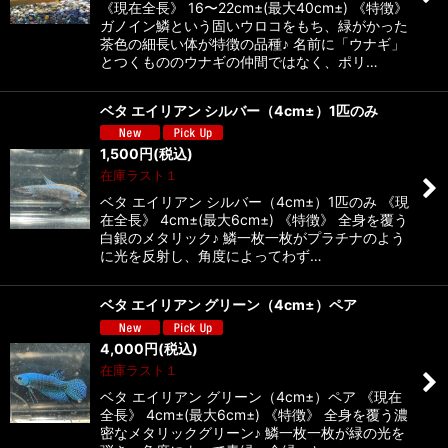
《現在全長》 16〜22cm±(最大40cm±) 《特徴》
ガノイン鱗という固いウロコをもち、緑がかった
茶色の細長い体が特徴の品種♪ 名前に「ウナギ」
とつくもののウナギの仲間ではなく、ポリ…
ベタ エイリアン シルバー（4cm±）1匹のみ
1,500
円
(税込)
在庫ラスト１
ベタ エイリアン シルバー（4cm±）1匹のみ 《現
在全長》 4cm±(最大6cm±) 《特徴》 全身を覆う
白銀のメタリック♪ 鱗一枚一枚がプラチナのよう
に光を反射し、角度によってわず…
ベタ エイリアン グリーン（4cm±）ペア
4,000
円
(税込)
在庫ラスト１
ベタ エイリアン グリーン（4cm±）ペア 《現在
全長》 4cm±(最大6cm±) 《特徴》 全身を覆う濃
密なメタリックグリーン♪ 鱗一枚一枚が緑の光を