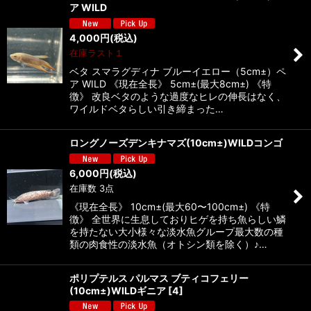
ア WILD
4,000
円
(税込)
在庫ラスト１
ベタ スマラグディナ ブルーイエロー（5cm±）ペ
ア WILD 《現在全長》 5cm±(最大8cm±) 《特
徴》 改良ベタのような過度なヒレの伸長はなく、
ワイルドベタらしい引き締まった…
ロングノーズデンキナマズ(10cm±)WILDコンゴ
6,000
円
(税込)
在庫数 3点
《現在全長》 10cm±(最大60〜100cm±) 《特
徴》 全世界に生息しておりヒゲを持ち魚らしい鱗
を持たない大小様々な淡水魚グループ最大数の種
類の肉食性の淡水魚（オトシン類を除く）♪…
ポリプテルス パルマス ブティコフェリー
(10cm±)WILDギニア
[
4
]