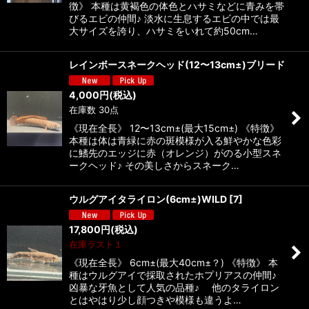
徴》 本種は黄褐色の体色とハサミなどに青みを帯
びるエビの仲間♪ 淡水に生息するエビの中では最
大サイズを誇り、ハサミをいれて約50cm…
レインボースネークヘッド(12〜13cm±)ブリード
4,000
円
(税込)
在庫数 30点
《現在全長》 12〜13cm±(最大15cm±) 《特徴》
本種は体は青緑に赤の斑模様が入る鮮やかな色彩
に鰭先のエッジに赤（オレンジ）がのる小型スネ
ークヘッド♪ その美しさからスネーク…
ウルグアイタライロン(6cm±)WILD
[
7
]
17,800
円
(税込)
在庫ラスト１
《現在全長》 6cm±(最大40cm±？) 《特徴》 本
種はウルグアイで採取されたホプリアスの仲間♪
凶暴な牙魚として人気の品種♪ 他のタライロン
とはやはり少し顔つきや模様も違うよ…