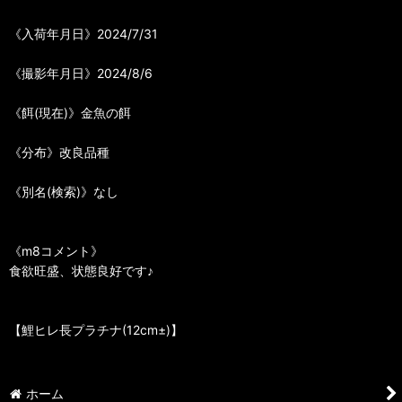
《入荷年月日》2024/7/31
《撮影年月日》2024/8/6
《餌(現在)》金魚の餌
《分布》改良品種
《別名(検索)》なし
《m8コメント》
食欲旺盛、状態良好です♪
【鯉ヒレ長プラチナ(12cm±)】
ホーム