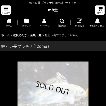
鯉ヒレ長プラチナ(12cm±) | サイト名
m8堂
メニュー
カート
ホーム
カテゴリ
マイページ
商品検索
m８日記
m8堂アクセス
ホーム
>
改良めだか・金魚・鯉
>
鯉ヒレ長プラチナ(12cm±)
鯉ヒレ長プラチナ(12cm±)