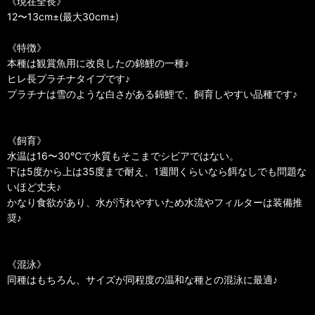
《現在全長》
12〜13cm±(最大30cm±)
《特徴》
本種は観賞魚用に改良したの錦鯉の一種♪
ヒレ長プラチナタイプです♪
プラチナは雪のような白さがある錦鯉で、飼育しやすい品種です♪
《飼育》
水温は16〜30℃で水質もそこまでシビアではない。
下は5度から上は35度まで耐え、1週間くらいなら餌なしでも問題な
いほど丈夫♪
かなり食欲があり、水が汚れやすいため水流やフィルターは装備推
奨♪
《混泳》
同種はもちろん、サイズが同程度の温和な種との混泳に最適♪