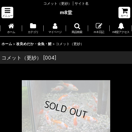
コメット（更紗） | サイト名
m8堂
メニュー
カート
ホーム
カテゴリ
マイページ
商品検索
m８日記
m8堂アクセス
ホーム
>
改良めだか・金魚・鯉
>
コメット（更紗）
コメット（更紗）
[
004
]