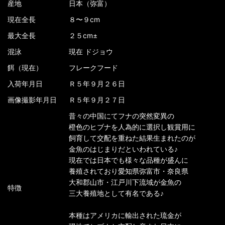
産地
日本（弥富）
現在全長
８〜９cm
最大全長
２５cm±
混泳
現在 ドジョウ
餌（現在）
フレークフード
入荷年月日
Ｒ５年９月２６日
画像撮影年月日
Ｒ５年９月２７日
昔々の中国にてフナの突然変異の
橙色のヒブナを人為的に選択し観賞用に
飼育して交配を重ねた結果生まれたのが
金魚のはじまりだといわれている♪
現在では日本でも様々な品種が盛んに
養殖されており愛知県弥富市・奈良県
大和郡山市・江戸川下流域が金魚の
特徴
三大養殖地として有名である♪
本種はアメリカに輸出された琉金が