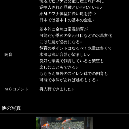
現地でヒブナと交配し産まれ日本に
逆輸入された品種といわれている♪
細身のフナ体型に長い尾を持つ
日本では基本中の基本の金魚♪
基本的に金魚は常温飼育が
可能だが季節の変わり目などの水温変化
には注意が必要になる♪
飼育のポイントはなるべく水量は多くて
飼育
水深は浅い容器が望ましい♪
良好な環境で飼育していると繁殖も
楽しむこともできる♪
もちろん屋外のスイレン鉢での飼育も
可能で水深があれば越冬もする♪
ｍ８コメント
再入荷できました♪
他の写真