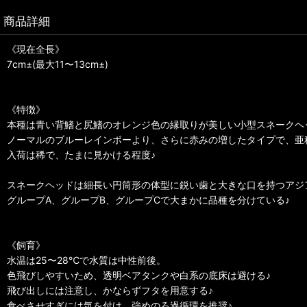
商品詳細
《現在全長》
7cm±(最大11〜13cm±)
《特徴》
本種は青い背鰭と尻鰭のオレンジ色の縁取りが美しい小型スネークヘ
ノーマルのブルーレインボーより、さらに赤みの増したタイプで、亜
入荷は稀で、たまに見かける程度♪
スネークヘッドは細長い円筒形の体型に鋭い歯と大きな口を持つアジ
グループA、グループB、グループCで大まかに品種を分けている♪
《飼育》
水温は25〜28℃で水質は中性前後。
色飛びしやすいため、透明ベアタンクや白系の底床は避ける♪
飛び出しには注意し、かならずフタを用意する♪
食べさせすぎには気を付け、強めのろ過循環を推奨♪