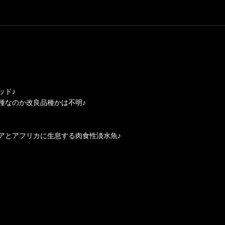
ッド♪
種なのか改良品種かは不明♪
アとアフリカに生息する肉食性淡水魚♪