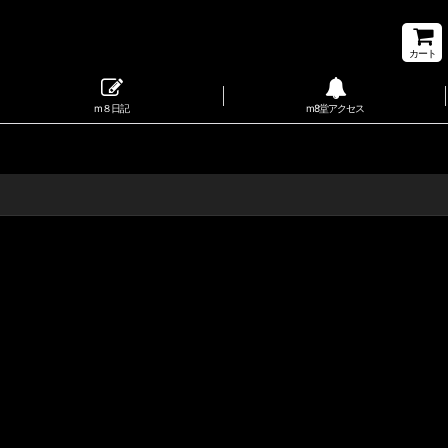
カート
m８日記
m8堂アクセス