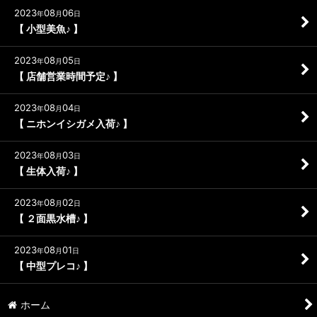
2023
08
06
年
月
日
【 小型美魚♪ 】
2023
08
05
年
月
日
【 店舗営業時間予定♪ 】
2023
08
04
年
月
日
【 ニホンイシガメ入荷♪ 】
2023
08
03
年
月
日
【 生体入荷♪ 】
2023
08
02
年
月
日
【 ２面黒水槽♪ 】
2023
08
01
年
月
日
【 中型プレコ♪ 】
ホーム