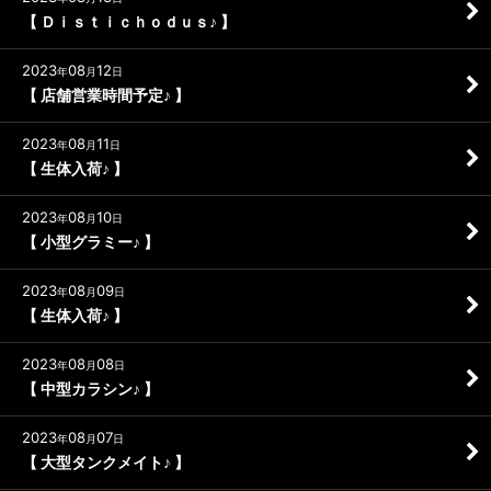
【 Ｄｉｓｔｉｃｈｏｄｕｓ♪ 】
2023
08
12
年
月
日
【 店舗営業時間予定♪ 】
2023
08
11
年
月
日
【 生体入荷♪ 】
2023
08
10
年
月
日
【 小型グラミー♪ 】
2023
08
09
年
月
日
【 生体入荷♪ 】
2023
08
08
年
月
日
【 中型カラシン♪ 】
2023
08
07
年
月
日
【 大型タンクメイト♪ 】