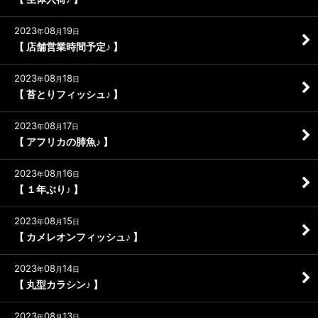
2023
08
19
年
月
日
【 店舗営業時間予定♪ 】
2023
08
18
年
月
日
【 苔とりフィッシュ♪ 】
2023
08
17
年
月
日
【 アフリカの肺魚♪ 】
2023
08
16
年
月
日
【 １年ぶり♪ 】
2023
08
15
年
月
日
【 カメレオンフィッシュ♪ 】
2023
08
14
年
月
日
【 丸型カラシン♪ 】
2023
08
13
年
月
日