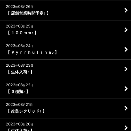
2023
08
26
年
月
日
【 店舗営業時間予定♪ 】
2023
08
25
年
月
日
【 １００ｍｍ♪ 】
2023
08
24
年
月
日
【 Ｐｙｒｒｈｕｌｉｎａ♪ 】
2023
08
23
年
月
日
【 生体入荷♪ 】
2023
08
22
年
月
日
【 ３種類♪ 】
2023
08
21
年
月
日
【 改良シクリッド♪ 】
2023
08
20
年
月
日
【 生体入荷♪ 】