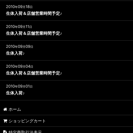
2010
09
18
年
月
日
生体入荷＆店舗営業時間予定♪
2010
09
11
年
月
日
生体入荷＆店舗営業時間予定♪
2010
09
09
年
月
日
生体入荷♪
2010
09
04
年
月
日
生体入荷＆店舗営業時間予定♪
2010
09
01
年
月
日
生体入荷♪
ホーム
ショッピングカート
特定商取引法表示