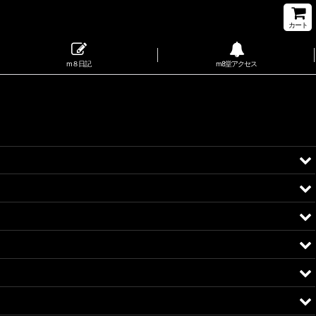
カート
m８日記
m8堂アクセス