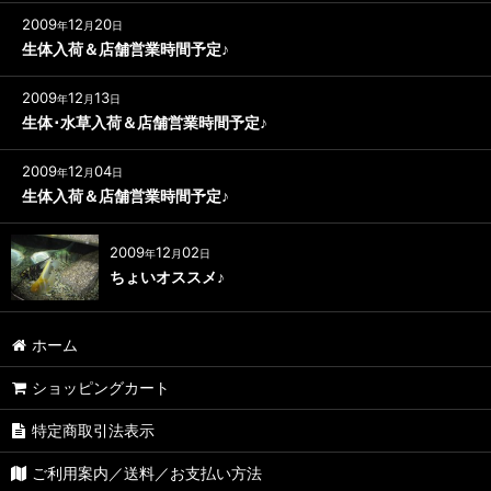
2009
12
20
年
月
日
生体入荷＆店舗営業時間予定♪
2009
12
13
年
月
日
生体･水草入荷＆店舗営業時間予定♪
2009
12
04
年
月
日
生体入荷＆店舗営業時間予定♪
2009
12
02
年
月
日
ちょいオススメ♪
ホーム
ショッピングカート
特定商取引法表示
ご利用案内／送料／お支払い方法