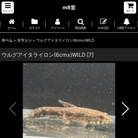
m8堂
メニュー
カート
ホーム
カテゴリ
マイページ
商品検索
m８日記
m8堂アクセス
ホーム
>
カラシン
>
ウルグアイタライロン(6cm±)WILD
ウルグアイタライロン(6cm±)WILD
[
7
]