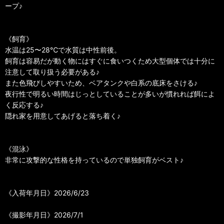
ープ♪
《飼育》
水温は25〜28℃で水質は中性前後。
飼育は容易だが動く物にはすぐに食いつくため大型個体では十分に
注意して取り扱う必要がある♪
また色飛びしやすいため、ベアタンクや白系の底床をさける♪
夜行性で明るい時間はじっとしていることが多いが慣れれば餌によ
く反応する♪
隠れ家を用意してあげると落ち着く♪
《混泳》
非常に攻撃的な性格を持っているので単独飼育がベスト♪
《入荷年月日》2026/6/23
《撮影年月日》2026/7/1