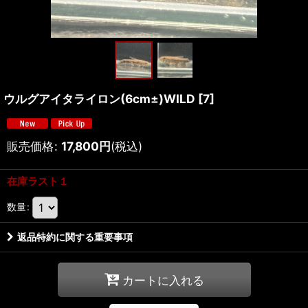
ウルグアイタライロン(6cm±)WILD
[
7
]
販売価格
:
17,800
円
(税込)
在庫ラスト１
数量
:
返品特約に関する重要事項
カートに入れる