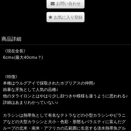
お問い合わせ
お気に入り登録
商品詳細
《現在全長》
6cm±(最大40cm±？)
《特徴》
本種はウルグアイで採取されたホプリアスの仲間♪
凶暴な牙魚として人気の品種♪
他のタライロンとはやはり少し顔つきや模様も違うように思われる♪
詳細はあまりわかっていない♪
カラシンは熱帯魚として有名なテトラなどの小型カラシンやピラニ
アなどの大型カラシンと大小・色彩・形態もバラエティに富んだグ
ループの北米・南米・アフリカの広範囲に生息する淡水熱帯魚グル