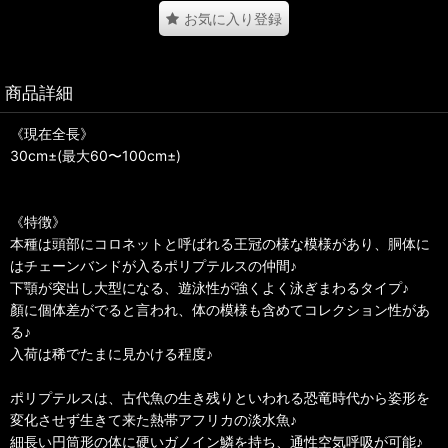
お気に入り登録
商品詳細
《現在全長》
30cm±(最大60〜100cm±)
《特徴》
本種は頭部にコロネットと呼ばれる王冠の様な模様があり、胴体に
はチェーンバンドが入るポリプテルスの仲間♪
下顎が突出し大型になる、遊泳性が強くよく泳ぎまわるタイプ♪
顏に個体差がでると言われ、体の模様も含めてコレクション性があ
る♪
入荷は稀でたまに見かける程度♪
ポリプテルスは、古代魚の生き残りといわれる恐竜時代から姿形を
変化させず生きて来た熱帯アフリカの淡水魚♪
細長い円筒形の体に硬いガノイン鱗を持ち、通性空気呼吸が可能♪