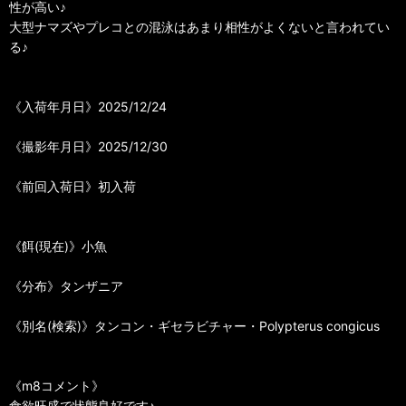
性が高い♪
大型ナマズやプレコとの混泳はあまり相性がよくないと言われてい
る♪
《入荷年月日》2025/12/24
《撮影年月日》2025/12/30
《前回入荷日》初入荷
《餌(現在)》小魚
《分布》タンザニア
《別名(検索)》タンコン・ギセラビチャー・Polypterus congicus
《m8コメント》
食欲旺盛で状態良好です♪