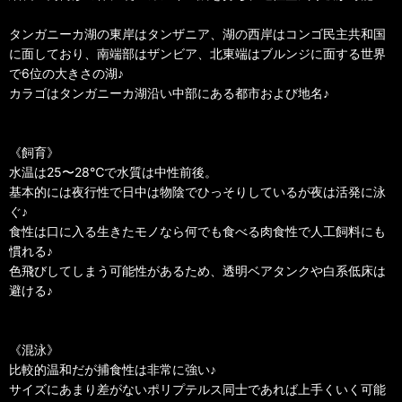
タンガニーカ湖の東岸はタンザニア、湖の西岸はコンゴ民主共和国
に面しており、南端部はザンビア、北東端はブルンジに面する世界
で6位の大きさの湖♪
カラゴはタンガニーカ湖沿い中部にある都市および地名♪
《飼育》
水温は25〜28℃で水質は中性前後。
基本的には夜行性で日中は物陰でひっそりしているが夜は活発に泳
ぐ♪
食性は口に入る生きたモノなら何でも食べる肉食性で人工飼料にも
慣れる♪
色飛びしてしまう可能性があるため、透明ベアタンクや白系低床は
避ける♪
《混泳》
比較的温和だが捕食性は非常に強い♪
サイズにあまり差がないポリプテルス同士であれば上手くいく可能