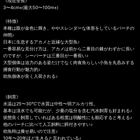
《現在全長》
3〜4cm±(最大50〜100m±)
《特徴》
本種は眼が金色に輝き、ややスレンダーな体形をしているパーチの
仲間♪
日本に生息するアカメと近縁な大型魚♪
一番容易な見分け方は、アカメは前から二番目の棘がわずかに長い
のですが、シーパーチは三番目が一番長い♪
大型個体は迫力のある姿だけでなく肉食魚らしい小魚を丸呑みする
捕食行動が魅力的♪
幼魚個体が良く入荷される♪
《飼育》
水温は25〜30℃で水質は中性〜弱アルカリ性。
基本は淡水でも可能だが、少量の塩分を含む汽水飼育も好まれる♪
状態良く飼育していればある程度は弱酸性にも順応すると考える♪
他のパーチに比べて人工飼料に餌付きやすい♪
幼魚時は痩せ易いので注意♪
10年〜20年ほど生きると言われている♪