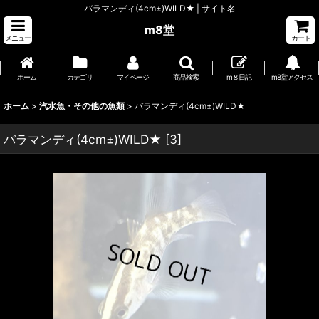
バラマンディ(4cm±)WILD★ | サイト名
m8堂
メニュー
カート
ホーム
カテゴリ
マイページ
商品検索
m８日記
m8堂アクセス
ホーム
>
汽水魚・その他の魚類
>
バラマンディ(4cm±)WILD★
バラマンディ(4cm±)WILD★
[
3
]