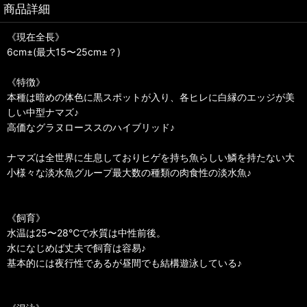
商品詳細
《現在全長》
6cm±(最大15〜25cm±？)
《特徴》
本種は暗めの体色に黒スポットが入り、各ヒレに白縁のエッジが美
しい中型ナマズ♪
高価なグラヌローススのハイブリッド♪
ナマズは全世界に生息しておりヒゲを持ち魚らしい鱗を持たない大
小様々な淡水魚グループ最大数の種類の肉食性の淡水魚♪
《飼育》
水温は25〜28℃で水質は中性前後。
水になじめば丈夫で飼育は容易♪
基本的には夜行性であるが昼間でも結構遊泳している♪