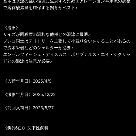
基本は水流の強い環境に生息するためエアレーションや水流の調整
で溶存酸素量を確保する飼育がベスト♪
《混泳》
サイズが同程度の温和な他種との混泳に最適♪
プレコ同士はテリトリーを主張して小競り合いをすることがあるの
で流木や岩などのシェルターが必要♪
エンゼルフィッシュ・ディスカス・ポリプテルス・エイ・シクリッ
ドとの混泳は注意が必要♪
《入荷年月日》2025/4/9
《撮影年月日》2025/12/22
《前回入荷日》2023/5/27
《餌(現在)》沈下性飼料