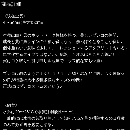
商品詳細
《現在全長》
4〜5cm±(最大15cm±)
本種は白と黒のネットワーク模様を持つ、美しいプレコの仲間♪
成長と共に黒ラインの面積が多くなり、黒っぽくなることが多い♪
個体差もいい意味で激しく、コレクションするアクアリストもいる♪
巨大化するタイプではないが、成熟したオスはそこそこ荒い♪
実はコケ取り性能は申し訳程度で、サブ的な立ち位置♪
プレコは鎧のように固くザラザラした鱗と岩などに吸いつく吸盤状
の口が特徴の大小多種多様なナマズの仲間♪
正式にはプレコストムスという♪
《飼育》
水温は20〜28℃で水質は弱酸性〜中性。
一般的には水槽の苔取り魚として知られるが苔を掃除するのは数種
のみで必ず餌を必要とする♪