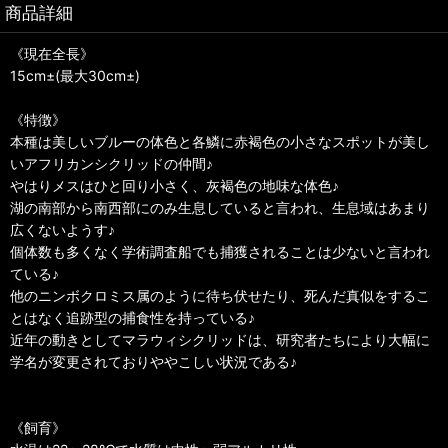
商品詳細
《現在全長》
15cm±(最大30cm±)
《特徴》
本種は美しいブルーの体色と各鱗に赤褐色の小さなスポットが美し
いアフリカンシクリッドの仲間♪
やはりメスはひと回り小さく、灰褐色の地味な体色♪
湖の南部から南西部にのみ生息していると言われ、生息域はあまり
広くないようす♪
個体数も多くなく学術調査船でも捕獲されることは少ないと言われ
ている♪
他のニンボクロミス属のように待ち伏せたり、死んだ真似をするこ
とはなく追跡型の捕食性を持っている♪
近年の動きとしてマラウィシクリッドは、研究者たちにより大幅に
学名が変更されておりややこしい状況である♪
《飼育》