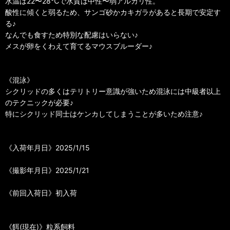
水温は22〜28℃で水質は中性〜弱アルカリ性。
酸性に傾くと弱るため、サンゴ砂かカキガラがあると長期で安定す
る♪
なんでも食すため特別な配慮はいらない♪
メスが卵をくわえて育てるマウスブルーダー♪
《混泳》
シクリッドの多くはテリトリー意識が強いため混泳には中級者以上
のテクニックが必要♪
特にシクリッド同士はケンカしてしまうことが多いため注意♪
《入荷年月日》2025/1/15
《撮影年月日》2025/1/21
《前回入荷日》初入荷
《餌(現在)》粒系飼料