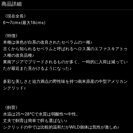
商品詳細
《現在全長》
6〜7cm±(最大18cm±)
《特徴》
本種は体色が白系の改良されたセベラムの一種♪
古くから知られるセベラムと呼ばれるヘロス属のエファスキアトゥ
ス種の改良品種♪
東南アジアでブリードされるものが多く、一時的に入荷は減ってい
たが最近また見かけるようになった♪
多彩な美しさと迫力満点の野性味を持つ南米原産の中型アメリカン
シクリッド♪
《飼育》
水温は25〜28℃で水質は弱酸性〜中性。
丈夫で飼育は簡単で餌も選ばない♪
シクリッドの中では比較的温和だがWILD個体は気性が激しめ♪