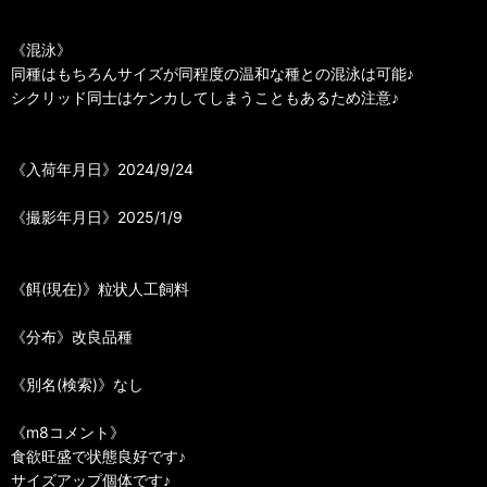
《混泳》
同種はもちろんサイズが同程度の温和な種との混泳は可能♪
シクリッド同士はケンカしてしまうこともあるため注意♪
《入荷年月日》2024/9/24
《撮影年月日》2025/1/9
《餌(現在)》粒状人工飼料
《分布》改良品種
《別名(検索)》なし
《m8コメント》
食欲旺盛で状態良好です♪
サイズアップ個体です♪