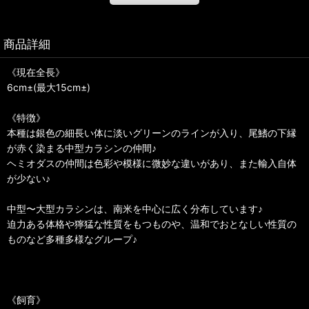
商品詳細
《現在全長》
6cm±(最大15cm±)
《特徴》
本種は銀色の細長い体に淡いグリーンのラインが入り、尾鰭の下縁
が赤く染まる中型カラシンの仲間♪
ヘミオダスの仲間は色彩や模様に微妙な違いがあり、また輸入自体
が少ない♪
中型〜大型カラシンは、南米を中心に広く分布しています♪
迫力ある体格や獰猛な性質をもつものや、温和でおとなしい性質の
ものなど多種多様なグループ♪
《飼育》