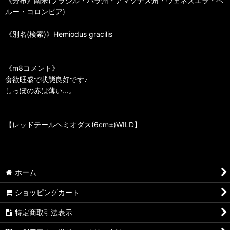
《分布》南米(ブラジル・パラ州・アマゾナス州・ヴェネズエラ・ペ
ルー・コロンビア)
《別名(検索)》Hemiodus gracilis
《m8コメント》
食欲旺盛で状態良好です♪
しっぽの赤は薄い…。
【レッドテールヘミオダス(6cm±)WILD】
ホーム
ショッピングカート
特定商取引法表示