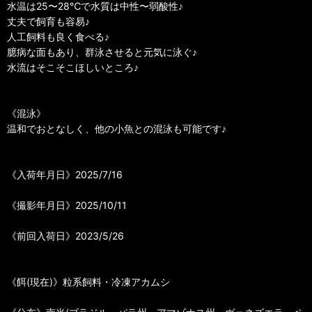
水温は25〜28℃で水質は中性〜弱酸性♪
丈夫で飼育も容易♪
人工飼料も良く食べる♪
臆病な面もあり、群泳させると元気に泳ぐ♪
水流はそこそこほしいところ♪
《混泳》
温和でおとなしく、他の小魚との混泳も可能です♪
《入荷年月日》2025/7/16
《撮影年月日》2025/10/11
《前回入荷日》2023/5/26
《餌(現在)》粒系飼料・冷凍アカムシ