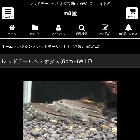
レッドテールヘミオダス(6cm±)WILD | サイト名
m8堂
メニュー
カート
ホーム
カテゴリ
マイページ
商品検索
m８日記
m8堂アクセス
ホーム
>
カラシン
>
レッドテールヘミオダス(6cm±)WILD
レッドテールヘミオダス(6cm±)WILD