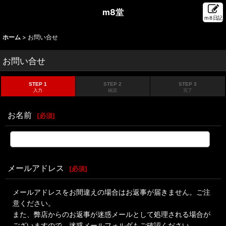
m8堂
m８日記
ホーム
>
お問い合せ
お問い合せ
STEP 1
STEP 2
STEP 3
入力
確認
完了
お名前
[
必須
]
メールアドレス
[
必須
]
メールアドレスをお間違えの場合はお返事が届きません。ご注
意ください。
また、弊店からのお返事が迷惑メールとして処理される場合が
ございますので、迷惑メールフォルダもご確認ください。