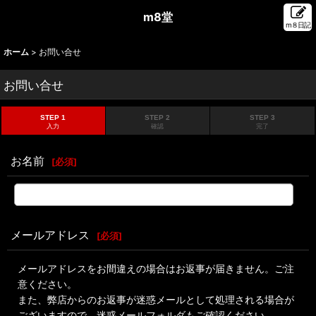
m8堂
m８日記
ホーム
>
お問い合せ
お問い合せ
STEP 1
STEP 2
STEP 3
入力
確認
完了
お名前
[
必須
]
メールアドレス
[
必須
]
メールアドレスをお間違えの場合はお返事が届きません。ご注
意ください。
また、弊店からのお返事が迷惑メールとして処理される場合が
ございますので、迷惑メールフォルダもご確認ください。